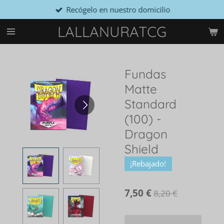
Recógelo en nuestro domicilio
Ir
al
LALLANURATCG
contenido
principal
Fundas
Matte
Standard
(100) -
Dragon
Shield
¡Rebajado!
7,50 €
8,20 €