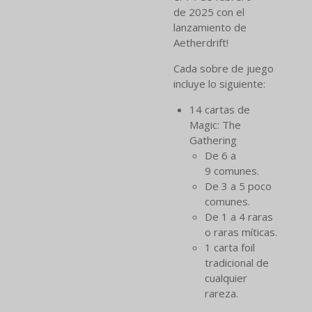
de 2025 con el
lanzamiento de
Aetherdrift!
Cada sobre de juego
incluye lo siguiente:
14 cartas de
Magic: The
Gathering
De 6 a
9 comunes.
De 3 a 5 poco
comunes.
De 1 a 4 raras
o raras míticas.
1 carta foil
tradicional de
cualquier
rareza.