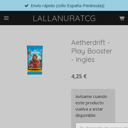
Envío rápido (sólo España-Península))
Ir
al
LALLANURATCG
contenido
principal
Aetherdrift -
Play Booster
- Inglés
4,25 €
Avísame cuando
este producto
vuelva a estar
disponible.