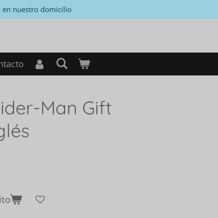
 en nuestro domicilio
ntacto
ider-Man Gift
glés
ito