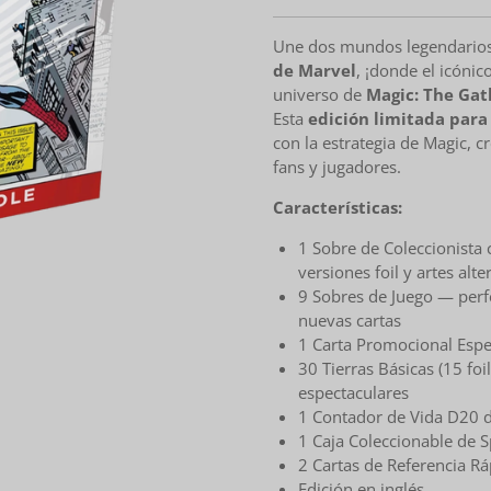
Une dos mundos legendarios
de Marvel
, ¡donde el icónic
universo de
Magic: The Gat
Esta
edición limitada para
con la estrategia de Magic, c
fans y jugadores.
Características:
1 Sobre de Coleccionista c
versiones foil y artes alte
9 Sobres de Juego — perf
nuevas cartas
1 Carta Promocional Espec
30 Tierras Básicas (15 foi
espectaculares
1 Contador de Vida D20 
1 Caja Coleccionable de S
2 Cartas de Referencia Rá
Edición en inglés