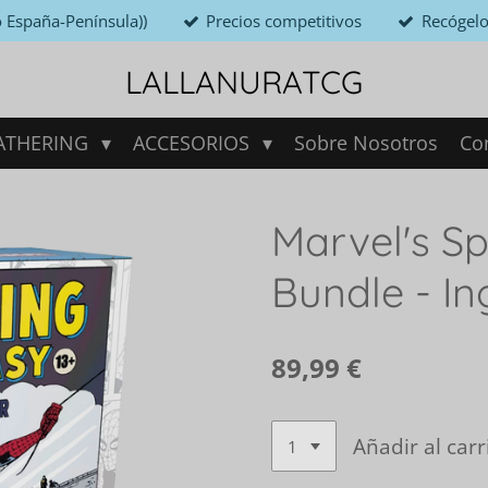
o España-Península))
Precios competitivos
Recógelo
LALLANURATCG
ATHERING
ACCESORIOS
Sobre Nosotros
Co
Marvel's Sp
Bundle - In
89,99 €
Añadir al carr