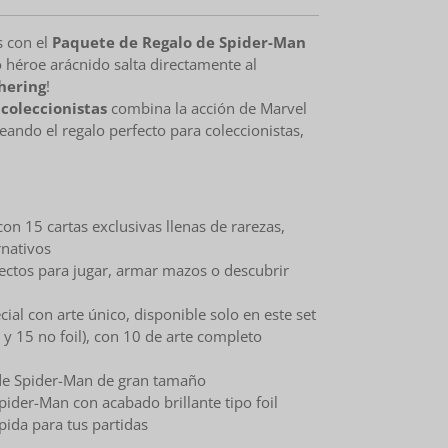
 con el
Paquete de Regalo de Spider-Man
o héroe arácnido salta directamente al
hering
!
 coleccionistas
combina la acción de Marvel
reando el regalo perfecto para coleccionistas,
on 15 cartas exclusivas llenas de rarezas,
rnativos
ectos para jugar, armar mazos o descubrir
ial con arte único, disponible solo en este set
l y 15 no foil), con 10 de arte completo
de Spider-Man de gran tamaño
pider-Man con acabado brillante tipo foil
pida para tus partidas