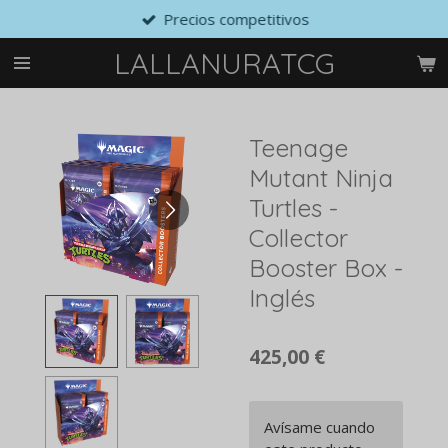
Precios competitivos
Ir
al
LALLANURATCG
contenido
principal
Teenage
Mutant Ninja
Turtles -
Collector
Booster Box -
Inglés
425,00 €
Avísame cuando