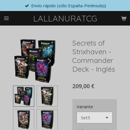
Envío rápido (sólo España-Península))
Ir
al
LALLANURATCG
contenido
principal
Secrets of
Strixhaven -
Commander
Deck - Inglés
209,00 €
Variante