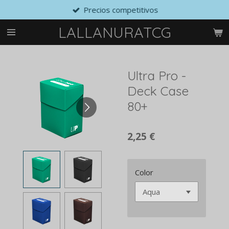
Precios competitivos
Ir
al
LALLANURATCG
contenido
principal
Ultra Pro -
Deck Case
80+
2,25 €
Color